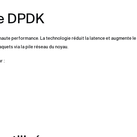
de DPDK
haute performance. La technologie réduit la latence et augmente le
quets via la pile réseau du noyau.
r :