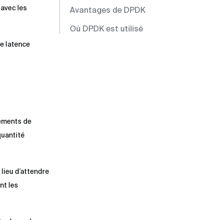
 avec les
Avantages de DPDK
Où DPDK est utilisé
ne latence
gements de
quantité
lieu d’attendre
nt les