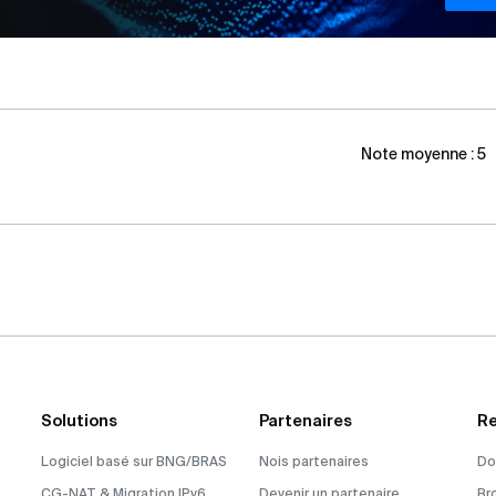
Note moyenne :
5
Solutions
Partenaires
Re
Logiciel basé sur BNG/BRAS
Nois partenaires
Do
CG-NAT & Migration IPv6
Devenir un partenaire
Br