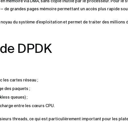
 en mémoire via DMA, sans copie inutile par le processeur. Pour le 
 — de grandes pages mémoire permettant un accès plus rapide sous
 noyau du système d’exploitation et permet de traiter des millions
e de DPDK
 les cartes réseau ;
e des paquets ;
kless queues) ;
 charge entre les cœurs CPU.
plusieurs threads, ce qui est particulièrement important pour les pla