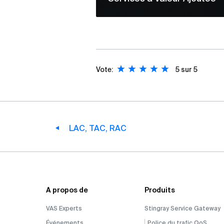
Vote:
5
sur 5
LAC, TAC, RAC
A propos de
Produits
VAS Experts
Stingray Service Gateway
Événements
Police du trafic QoS