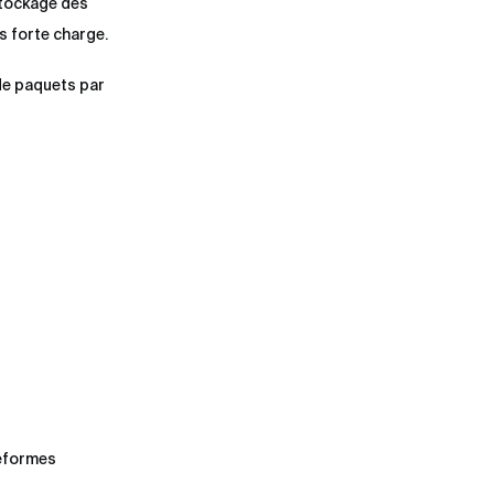
stockage des
 forte charge.
 de paquets par
teformes