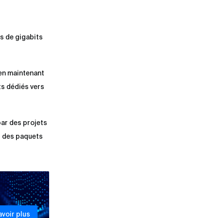
s de gigabits
 en maintenant
ts dédiés vers
par des projets
er des paquets
avoir plus