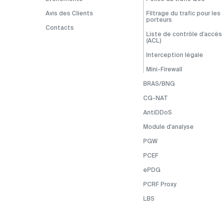
Avis des Clients
Filtrage du trafic pour les
porteurs
Contacts
Liste de contrôle d’accès
(ACL)
Interception légale
Mini-Firewall
BRAS/BNG
CG-NAT
AntiDDoS
Module d'analyse
PGW
PCEF
ePDG
PCRF Proxy
LBS