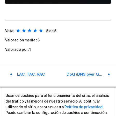
Vota:
5
de 5
Valoración media :
5
Valorado por:
1
LAC, TAC, RAC
DoQ (DNS over QUIC)
Usamos cookies para el funcionamiento del sitio, el análisis
+7 (812) 313-88-54
sales@vas.expert
del tráfico y la mejora de nuestro servicio. Al continuar
utilizando el sitio, acepta nuestra
Política de privacidad
.
Puede cambiar la configuración de cookies a continuación.
Derechos ©2026, VAS Experts