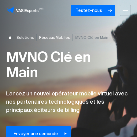
Testez-nous
Solutions
Réseaux Mobiles
MVNO Clé en Main
MVNO Clé en
Main
Lancez un nouvel opérateur mobile virtuel avec
nos partenaires technologiques et les
principaux éditeurs de billing
Envoyer une demande