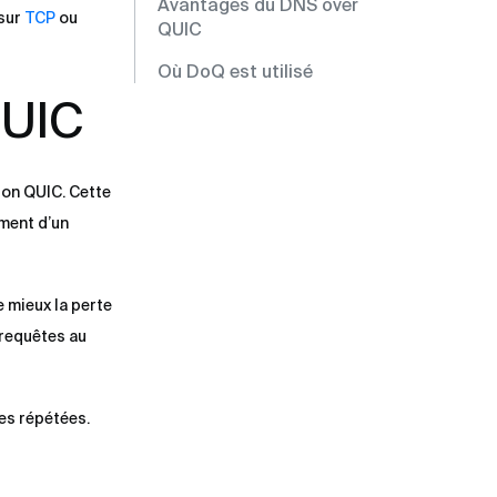
Avantages du DNS over
 sur
TCP
ou
QUIC
Où DoQ est utilisé
QUIC
ion QUIC. Cette
ement d’un
 mieux la perte
 requêtes au
tes répétées.