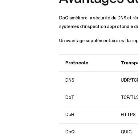
DoQ améliore la sécurité du DNS et réd
systèmes d’inspection approfondie des 
Un avantage supplémentaire est la rep
Protocole
Transp
DNS
UDP/TC
DoT
TCP/TL
DoH
HTTPS
DoQ
QUIC