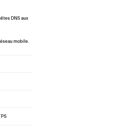
quêtes DNS aux
réseau mobile.
TPS