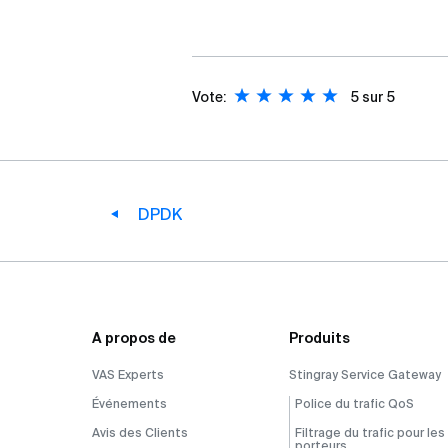
Vote:
5
sur 5
DPDK
A propos de
Produits
VAS Experts
Stingray Service Gateway
Événements
Police du trafic QoS
Avis des Clients
Filtrage du trafic pour les
porteurs