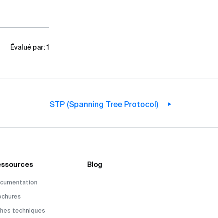
Évalué par:
1
STP (Spanning Tree Protocol)
ssources
Blog
cumentation
ochures
ches techniques