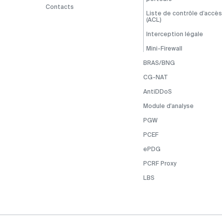
Contacts
Liste de contrôle d’accès
(ACL)
Interception légale
Mini-Firewall
BRAS/BNG
CG-NAT
AntiDDoS
Module d'analyse
PGW
PCEF
ePDG
PCRF Proxy
LBS