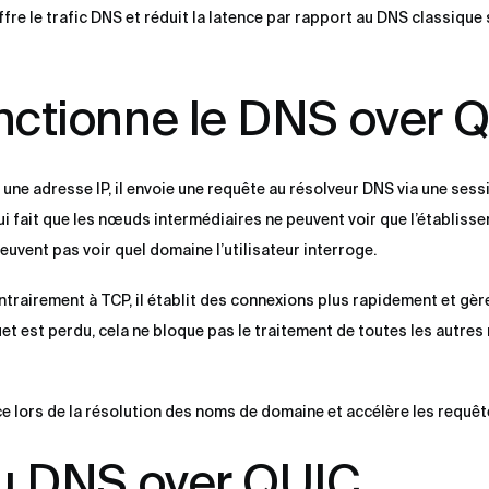
re le trafic DNS et réduit la latence par rapport au DNS classique
ctionne le DNS over 
une adresse IP, il envoie une requête au résolveur DNS via une sess
qui fait que les nœuds intermédiaires ne peuvent voir que l’établiss
euvent pas voir quel domaine l’utilisateur interroge.
rairement à TCP, il établit des connexions plus rapidement et gère
uet est perdu, cela ne bloque pas le traitement de toutes les autres
nce lors de la résolution des noms de domaine et accélère les requê
u DNS over QUIC