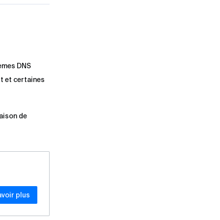
stèmes DNS
t et certaines
aison de
avoir plus