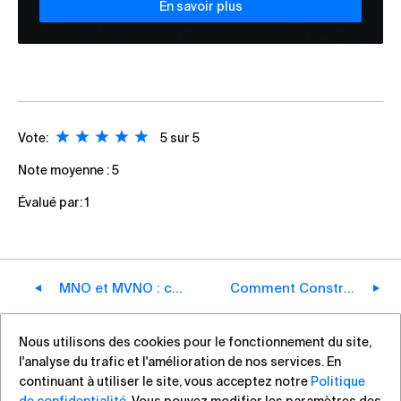
En savoir plus
Vote:
5
sur 5
Note moyenne :
5
Évalué par:
1
MNO et MVNO : comment le marché des communications mobiles a évolué
Comment Construire un Opérateur Mobile en 2026
Nous utilisons des cookies pour le fonctionnement du site,
l'analyse du trafic et l'amélioration de nos services. En
+7 (812) 313-88-54
sales@vas.expert
continuant à utiliser le site, vous acceptez notre
Politique