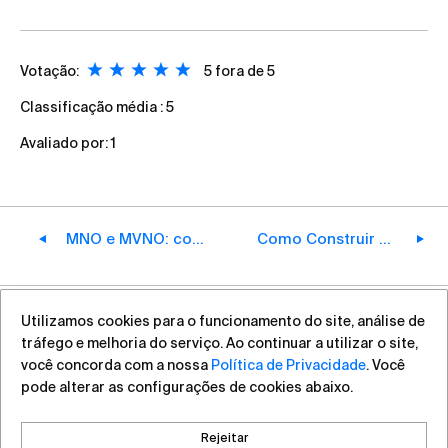
Votação:
5
fora de 5
Classificação média :
5
Avaliado por:
1
MNO e MVNO: como o mercado de comunicações móveis evoluiu
Como Construir uma Operadora Móvel em 2026
Utilizamos cookies para o funcionamento do site, análise de
+7 (812) 313-88-54
sales@vas.expert
tráfego e melhoria do serviço. Ao continuar a utilizar o site,
você concorda com a nossa
Política de Privacidade
. Você
pode alterar as configurações de cookies abaixo.
Direitos autorais ©2026, VAS Experts
Saint Petersburg, Liteyniy Avenue, 26A
Rejeitar