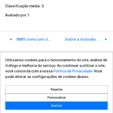
Classificação média :
5
Avaliado por:
1
NMS como um circuito único de gestão do Stingray
Sobre a inclusão da empresa na lista de sanções da UE
Utilizamos cookies para o funcionamento do site, análise de
+7 (812) 313-88-54
sales@vas.expert
tráfego e melhoria do serviço. Ao continuar a utilizar o site,
você concorda com a nossa
Política de Privacidade
. Você
pode alterar as configurações de cookies abaixo.
Direitos autorais ©2026, VAS Experts
Saint Petersburg, Liteyniy Avenue, 26A
Rejeitar
Criado por DROZD.RED
Personalizar
Aceitar
Política de privacidade