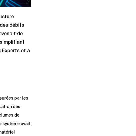
ructure
 des débits
evenait de
 simplifiant
S Experts et a
surées par les
cation des
volumes de
Le système avait
matériel