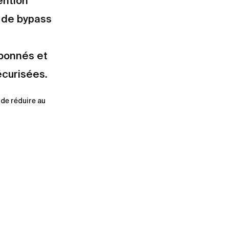
ention
s de bypass
abonnés et
écurisées.
 de réduire au