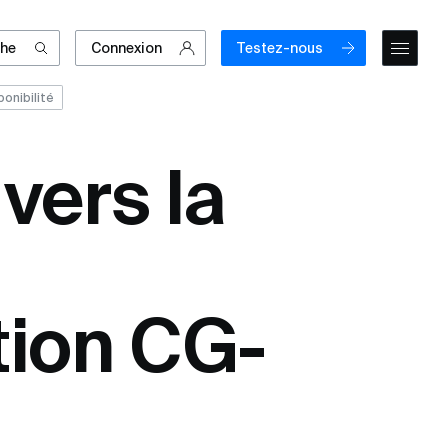
che
Connexion
Testez-nous
onibilité
vers la
tion CG-