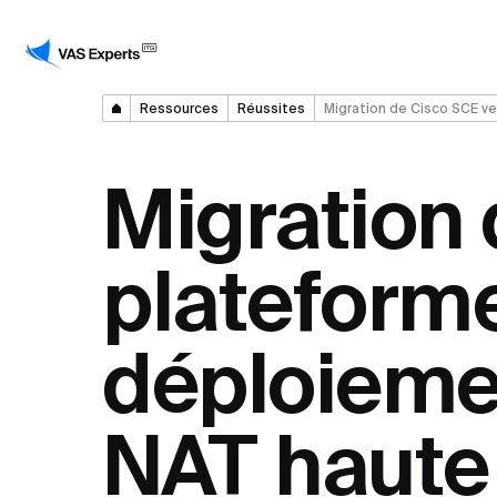
Ressources
Réussites
Migration de Cisco SCE ve
Migration 
plateforme
déploieme
NAT haute 