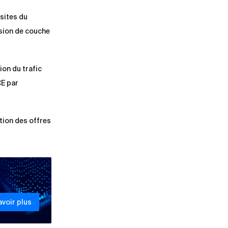
 sites du
nsion de couche
ion du trafic
CE par
tion des offres
avoir plus