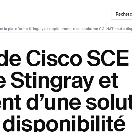
Recher
rs la plateforme Stingray et déploiement d’une solution CG-NAT haute disp
de Cisco SCE 
 Stingray et
nt d’une solu
disponibilité