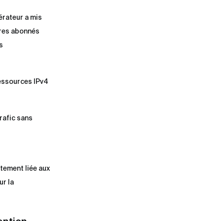
érateur a mis
tres abonnés
s
ressources IPv4
rafic sans
itement liée aux
ur la