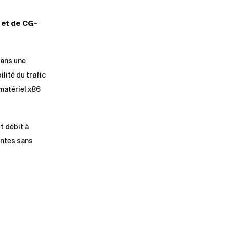
 et de CG-
dans une
lité du trafic
 matériel x86
t débit à
entes sans