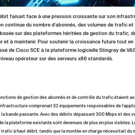
ébit faisait face à une pression croissante sur son infrast
on continue du nombre d’abonnés, des volumes de trafic et
, basée sur des plateformes héritées de gestion du trafic, d
uer et à maintenir. Pour soutenir la croissance future tout en
assé de Cisco SCE à la plateforme logicielle Stingray de VA
iveau opérateur sur des serveurs x86 standards.
ctions de gestion des abonnés et de contrôle du trafic étaient as
L’infrastructure comprenait 32 équipements responsables de l’appli
de la bande passante. Avec des débits dépassant 300 Mbps et des 
 de la plateforme existante sont devenues de plus en plus visibles. 
 trafic à haut débit, tandis que la montée en charge nécessitait du 