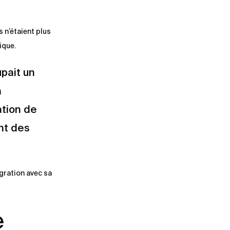
 n’étaient plus
ique.
pait un
a
ation de
nt des
égration avec sa
e