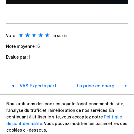
Vote:
5
sur 5
Note moyenne :
5
Évalué par:
1
VAS Experts partage son expertise sur la protection DDoS au niveau des FAI dans le Industry Roundup de SafetyDetectives
La prise en charge du Bypass pour les cartes réseau LR-LINK est désormais disponible dans Stingray Service Gateway
Nous utilisons des cookies pour le fonctionnement du site,
l'analyse du trafic et l'amélioration de nos services. En
+7 (812) 313-88-54
sales@vas.expert
continuant à utiliser le site, vous acceptez notre
Politique
de confidentialité
. Vous pouvez modifier les paramètres des
cookies ci-dessous.
Droits d`auteur ©2026, VAS Experts