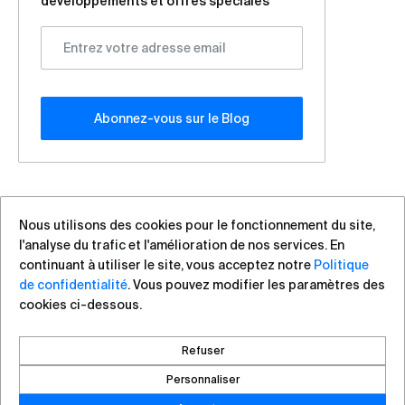
développements et offres spéciales
Abonnez-vous sur le Blog
Nous utilisons des cookies pour le fonctionnement du site,
l'analyse du trafic et l'amélioration de nos services. En
+7 (812) 313-88-54
sales@vas.expert
continuant à utiliser le site, vous acceptez notre
Politique
de confidentialité
. Vous pouvez modifier les paramètres des
cookies ci-dessous.
Droits d`auteur ©2026, VAS Experts
Saint Petersburg, Liteyniy Avenue, 26A
Refuser
Créé par DROZD.RED
Personnaliser