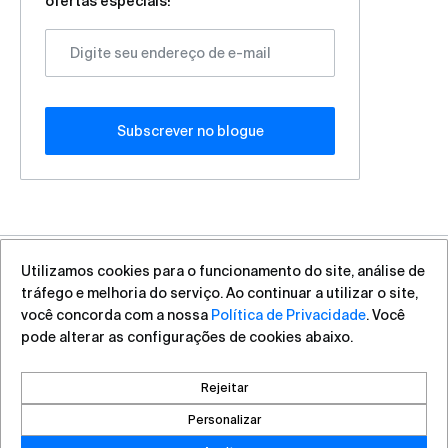
ofertas especiais!
Subscrever no blogue
Utilizamos cookies para o funcionamento do site, análise de
+7 (812) 313-88-54
sales@vas.expert
tráfego e melhoria do serviço. Ao continuar a utilizar o site,
você concorda com a nossa
Política de Privacidade
. Você
pode alterar as configurações de cookies abaixo.
Direitos autorais ©2026, VAS Experts
Saint Petersburg, Liteyniy Avenue, 26A
Rejeitar
Criado por DROZD.RED
Personalizar