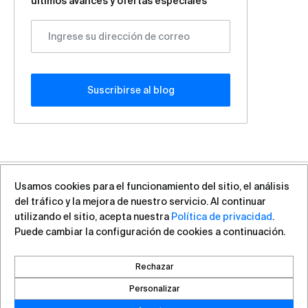
últimos avances y ofertas especiales
Suscribirse al blog
Usamos cookies para el funcionamiento del sitio, el análisis
+7 (812) 313-88-54
sales@vas.expert
del tráfico y la mejora de nuestro servicio. Al continuar
utilizando el sitio, acepta nuestra
Política de privacidad
.
Puede cambiar la configuración de cookies a continuación.
Derechos ©2026, VAS Experts
Saint Petersburg, Liteyniy Avenue, 26A
Rechazar
Creado por DROZD.RED
Personalizar