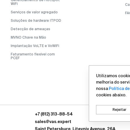
WiFi
Ca
Serviços de valor agregado
FA
Soluções de hardware ITPOD
Detecção de ameaças
MVNO Chave na Mão
Implantação VoLTE e VoWiFi
Faturamento flexível com
PCEF
Utilizamos cookie
melhoria do servi
nossa
Política d
cookies abaixo.
Rejeitar
+7 (812) 313-88-54
sales@vas.expert
Saint Petersburg, Liteyniy Avenue, 26A