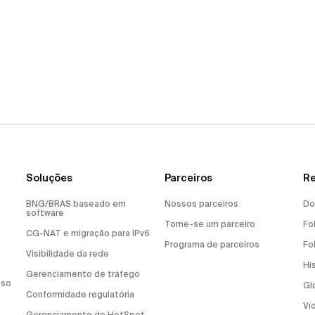
Soluções
Parceiros
Re
BNG/BRAS baseado em
Nossos parceiros
Do
software
Torne-se um parceiro
Fo
CG-NAT e migração para IPv6
Programa de parceiros
Fo
a
Visibilidade da rede
Hi
Gerenciamento de tráfego
sso
Gl
Conformidade regulatória
Ví
Gerenciamento de HotSpot