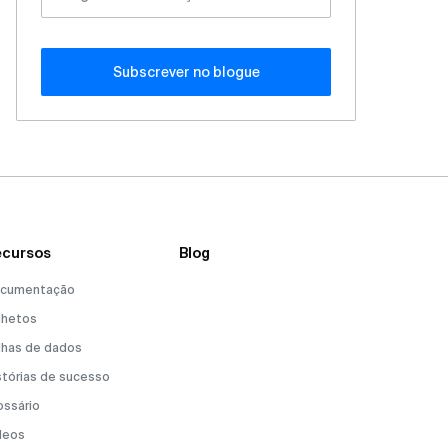
Subscrever no blogue
cursos
Blog
cumentação
lhetos
lhas de dados
stórias de sucesso
ossário
deos