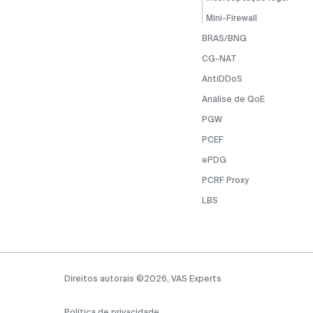
Mini-Firewall
BRAS/BNG
CG-NAT
AntiDDoS
Análise de QoE
PGW
PCEF
ePDG
PCRF Proxy
LBS
Direitos autorais ©2026, VAS Experts
Política de privacidade