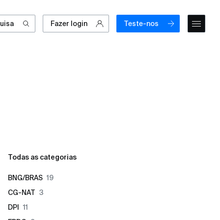
uisa
Fazer login
Teste-nos
Todas as categorias
BNG/BRAS
19
CG-NAT
3
DPI
11