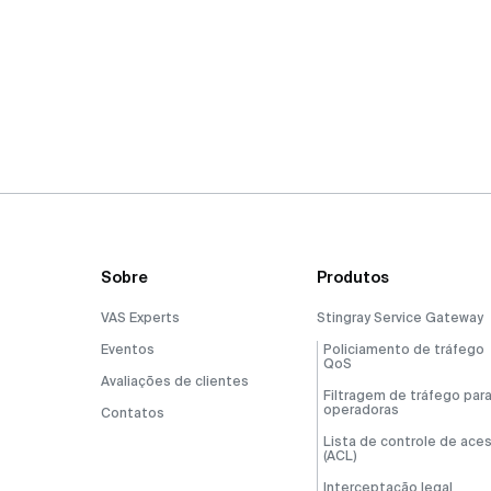
Sobre
Produtos
VAS Experts
Stingray Service Gateway
Eventos
Policiamento de tráfego
QoS
Avaliações de clientes
Filtragem de tráfego par
operadoras
Contatos
Lista de controle de ace
(ACL)
Interceptação legal