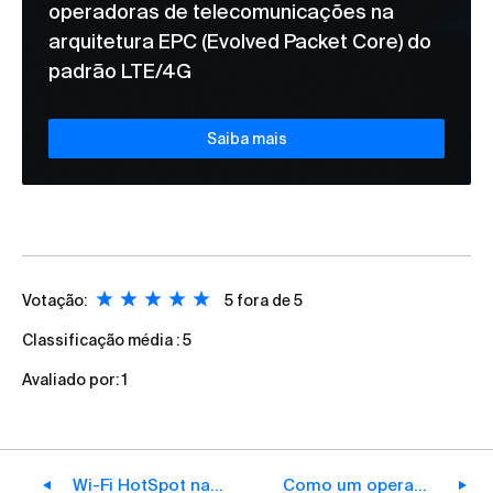
operadoras de telecomunicações na
arquitetura EPC (Evolved Packet Core) do
padrão LTE/4G
Saiba mais
Votação:
5
fora de 5
Classificação média :
5
Avaliado por:
1
Wi-Fi HotSpot na rede de um operador: de solução isolada à integração no BNG
Como um operador pode escalar sem reconstruir a rede