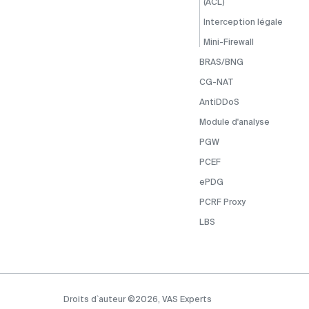
(ACL)
Interception légale
Mini-Firewall
BRAS/BNG
CG-NAT
AntiDDoS
Module d'analyse
PGW
PCEF
ePDG
PCRF Proxy
LBS
Droits d`auteur ©2026, VAS Experts