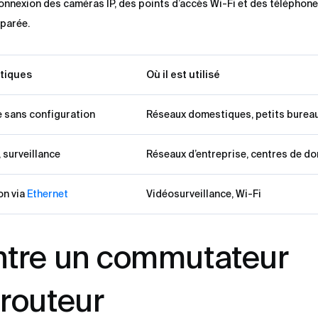
 connexion des caméras IP, des points d’accès Wi-Fi et des téléphone
éparée.
stiques
Où il est utilisé
 sans configuration
Réseaux domestiques, petits burea
 surveillance
Réseaux d’entreprise, centres de d
on via
Ethernet
Vidéosurveillance, Wi-Fi
entre un commutateur
 routeur