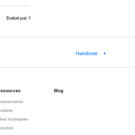
Évalué par:
1
Handover
ssources
Blog
cumentation
ochures
ches techniques
ussites