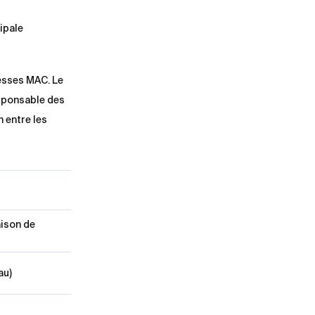
ipale
resses MAC. Le
esponsable des
 entre les
ison de
au)