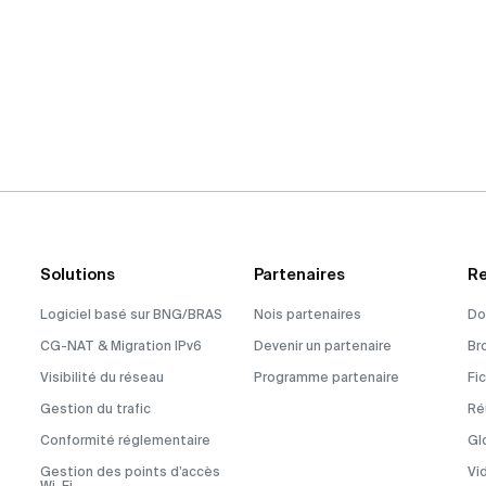
Solutions
Partenaires
Re
Logiciel basé sur BNG/BRAS
Nois partenaires
Do
CG-NAT & Migration IPv6
Devenir un partenaire
Br
Visibilité du réseau
Programme partenaire
Fi
Gestion du trafic
Ré
Conformité réglementaire
Gl
Gestion des points d’accès
Vi
Wi-Fi