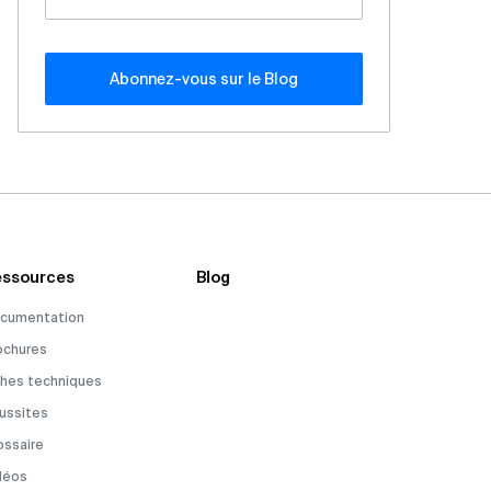
Abonnez-vous sur le Blog
ssources
Blog
cumentation
ochures
ches techniques
ussites
ossaire
déos