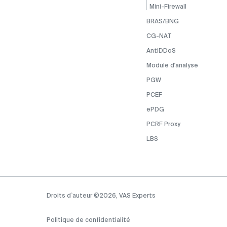
Mini-Firewall
BRAS/BNG
CG-NAT
AntiDDoS
Module d'analyse
PGW
PCEF
ePDG
PCRF Proxy
LBS
Droits d`auteur ©2026, VAS Experts
Politique de confidentialité