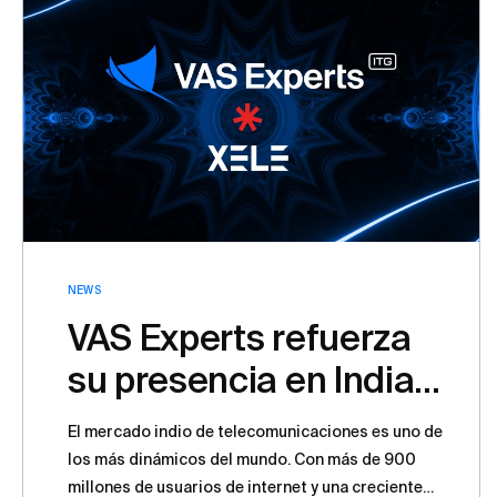
NEWS
VAS Experts refuerza
su presencia en India
con la alianza con
El mercado indio de telecomunicaciones es uno de
XELE Labs LLP
los más dinámicos del mundo. Con más de 900
millones de usuarios de internet y una creciente