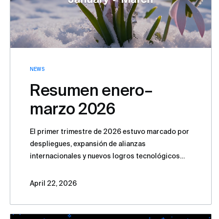
NEWS
Resumen enero–
marzo 2026
El primer trimestre de 2026 estuvo marcado por
despliegues, expansión de alianzas
internacionales y nuevos logros tecnológicos
para la plataforma Stingray de VAS Experts. A
continuación, presentamos los acontecimientos
April 22, 2026
más importantes del inicio del año.