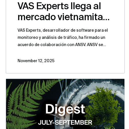
VAS Experts llega al
mercado vietnamita
con soluciones para
VAS Experts, desarrollador de software para el
operadores de
monitoreo y análisis de tráfico, ha firmado un
acuerdo de colaboración con ANSV. ANSV se
telecomunicaciones
convertirá en el distribuidor exclusivo y ofrecerá
la gama completa de productos de VAS Experts a
November 12, 2025
los operadores de telecomunicaciones en
Vietnam.