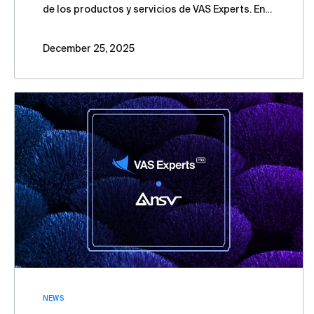
de los productos y servicios de VAS Experts. En
este artículo, hemos recopilado las principales
novedades y logros del año, así como nuestros
December 25, 2025
planes para 2026.
NEWS