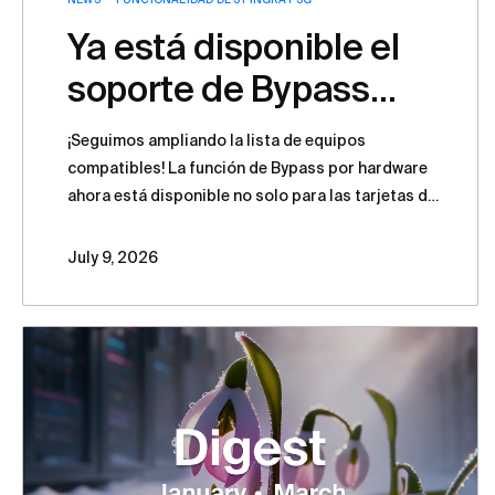
Ya está disponible el
soporte de Bypass
para tarjetas de red
¡Seguimos ampliando la lista de equipos
LR-LINK en Stingray
compatibles! La función de Bypass por hardware
ahora está disponible no solo para las tarjetas de
Service Gateway
red Silicom, sino también para las tarjetas LR-
LINK basadas en chipsets Intel.
July 9, 2026