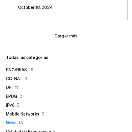
útiles para mantenerle informado sobre nuestras
October 18, 2024
últimas novedades.
Cargar más
Todas las categorías
BNG/BRAS
19
CG-NAT
3
DPI
11
EPDG
2
IPv6
5
Mobile Networks
9
News
13
Calidad de Experiencia
5