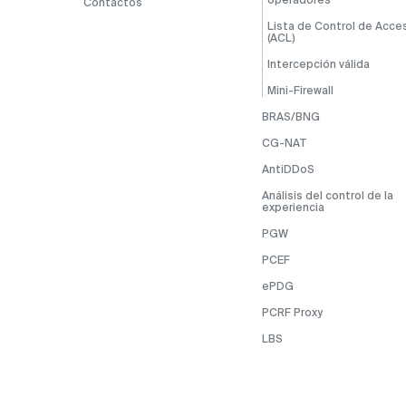
Contactos
Lista de Control de Acce
(ACL)
Intercepción válida
Mini-Firewall
BRAS/BNG
CG-NAT
AntiDDoS
Análisis del control de la
experiencia
PGW
PCEF
ePDG
PCRF Proxy
LBS