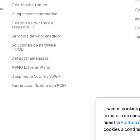
Hi
Gestión del tráfico
so
Gl
Cumplimiento normativo
Ví
Gestión de puntos de
acceso WIFI
Ca
Servicios de valor añadido
FA
Soluciones de hardware
ITPOD
Detectar amenazas
MVNO Llave en Mano
Despliegue VoLTE y VoWiFi
Facturación flexible con PCEF
Usamos cookies pa
la mejora de nuest
nuestra
Política 
cookies a continu