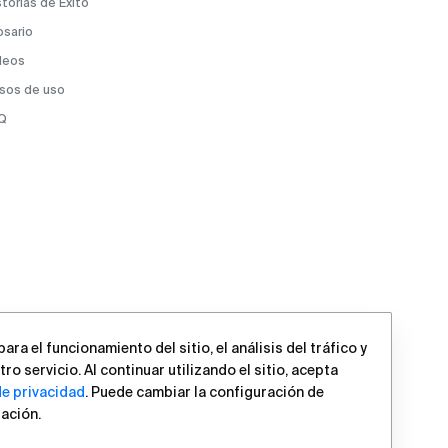
storias de Éxito
osario
deos
sos de uso
Q
ra el funcionamiento del sitio, el análisis del tráfico y
ro servicio. Al continuar utilizando el sitio, acepta
de privacidad
. Puede cambiar la configuración de
ación.