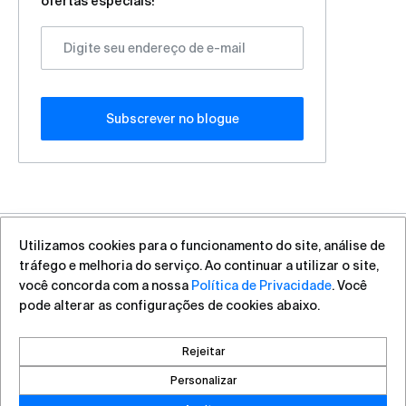
ofertas especiais!
Subscrever no blogue
Utilizamos cookies para o funcionamento do site, análise de
+7 (812) 313-88-54
sales@vas.expert
tráfego e melhoria do serviço. Ao continuar a utilizar o site,
você concorda com a nossa
Política de Privacidade
. Você
pode alterar as configurações de cookies abaixo.
Direitos autorais ©2026, VAS Experts
Saint Petersburg, Liteyniy Avenue, 26A
Rejeitar
Criado por DROZD.RED
Personalizar