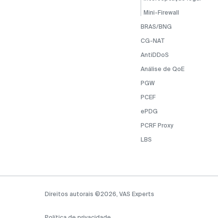
Mini-Firewall
BRAS/BNG
CG-NAT
AntiDDoS
Análise de QoE
PGW
PCEF
ePDG
PCRF Proxy
LBS
Direitos autorais ©2026, VAS Experts
Política de privacidade