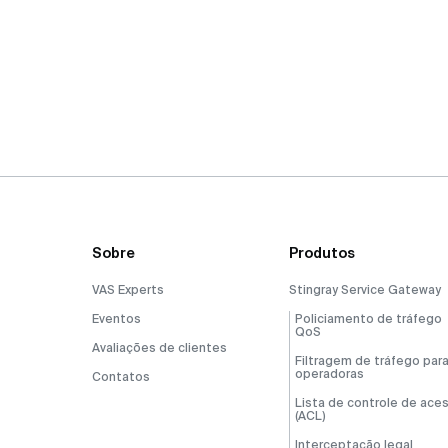
Sobre
Produtos
VAS Experts
Stingray Service Gateway
Eventos
Policiamento de tráfego
QoS
Avaliações de clientes
Filtragem de tráfego par
operadoras
Contatos
Lista de controle de ace
(ACL)
Interceptação legal