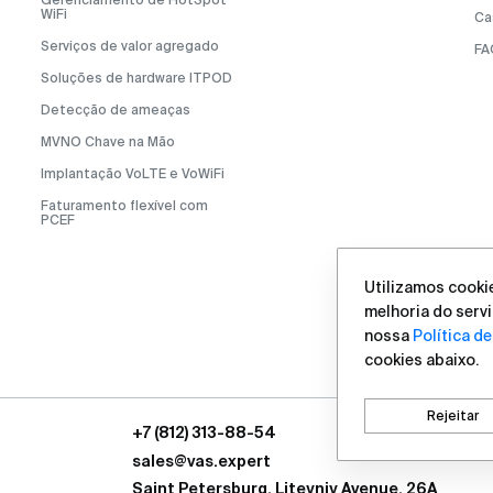
WiFi
Ca
Serviços de valor agregado
FA
Soluções de hardware ITPOD
Detecção de ameaças
MVNO Chave na Mão
Implantação VoLTE e VoWiFi
Faturamento flexível com
PCEF
Utilizamos cookie
melhoria do servi
nossa
Política d
cookies abaixo.
Rejeitar
+7 (812) 313-88-54
sales@vas.expert
Saint Petersburg, Liteyniy Avenue, 26A