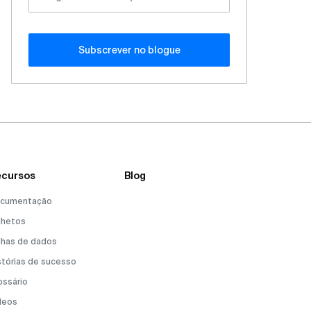
Subscrever no blogue
cursos
Blog
cumentação
lhetos
lhas de dados
stórias de sucesso
ossário
deos