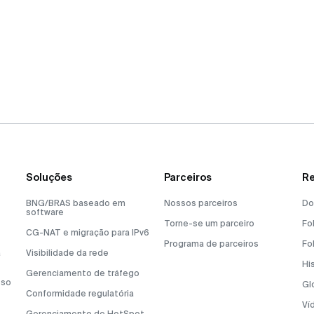
Soluções
Parceiros
Re
BNG/BRAS baseado em
Nossos parceiros
Do
software
Torne-se um parceiro
Fo
CG-NAT e migração para IPv6
Programa de parceiros
Fo
a
Visibilidade da rede
Hi
Gerenciamento de tráfego
sso
Gl
Conformidade regulatória
Ví
Gerenciamento de HotSpot