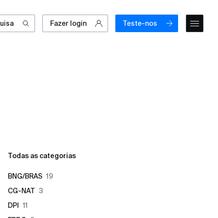
uisa
Fazer login
Teste-nos
Todas as categorias
BNG/BRAS
19
CG-NAT
3
DPI
11