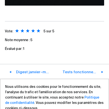
Vote:
5
sur 5
Note moyenne :
5
Évalué par:
1
Digest janvier–mars 2026
Tests fonctionnels de Stingray BNG à l'aide d'un générateur de trafic Ixia
Nous utilisons des cookies pour le fonctionnement du site,
l'analyse du trafic et l'amélioration de nos services. En
+7 (812) 313-88-54
sales@vas.expert
continuant à utiliser le site, vous acceptez notre
Politique
de confidentialité
. Vous pouvez modifier les paramètres des
cookies ci-dessous.