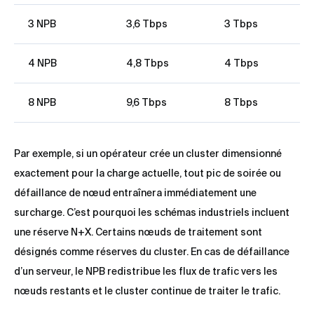
3 NPB
3,6 Tbps
3 Tbps
4 NPB
4,8 Tbps
4 Tbps
8 NPB
9,6 Tbps
8 Tbps
Par exemple, si un opérateur crée un cluster dimensionné
exactement pour la charge actuelle, tout pic de soirée ou
défaillance de nœud entraînera immédiatement une
surcharge. C’est pourquoi les schémas industriels incluent
une réserve N+X. Certains nœuds de traitement sont
désignés comme réserves du cluster. En cas de défaillance
d’un serveur, le NPB redistribue les flux de trafic vers les
nœuds restants et le cluster continue de traiter le trafic.