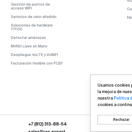
Ví
Gestión de puntos de
acceso WIFI
Ca
Servicios de valor añadido
FA
Soluciones de hardware
ITPOD
Detectar amenazas
MVNO Llave en Mano
Despliegue VoLTE y VoWiFi
Facturación flexible con PCEF
Usamos cookies pa
la mejora de nuest
nuestra
Política 
cookies a continu
Rechazar
+7 (812) 313-88-54
sales@vas.expert