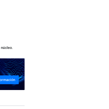
 núcleo.
formación