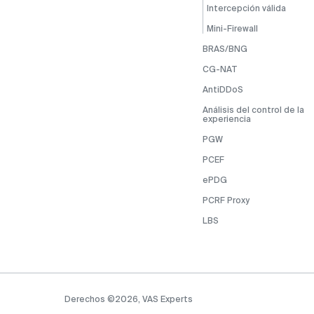
Intercepción válida
Mini-Firewall
BRAS/BNG
CG-NAT
AntiDDoS
Análisis del control de la
experiencia
PGW
PCEF
ePDG
PCRF Proxy
LBS
Derechos ©2026, VAS Experts