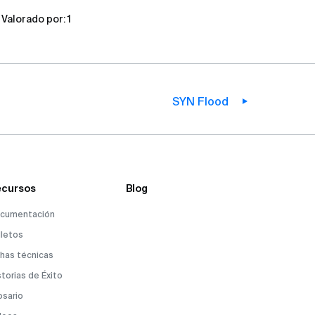
Valorado por:
1
SYN Flood
cursos
Blog
cumentación
lletos
chas técnicas
storias de Éxito
osario